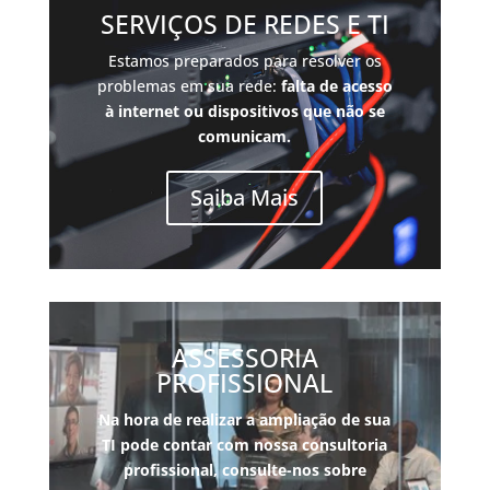
SERVIÇOS DE REDES E TI
Estamos preparados para resolver os
problemas em sua rede:
falta de acesso
à internet ou dispositivos que não se
comunicam.
Saiba Mais
ASSESSORIA
PROFISSIONAL
Na hora de realizar a ampliação de sua
TI pode contar com nossa consultoria
pro
fissional, consulte-nos sobre