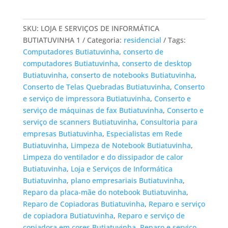
SKU:
LOJA E SERVIÇOS DE INFORMÁTICA
BUTIATUVINHA 1
Categoria:
residencial
Tags:
Computadores Butiatuvinha
,
conserto de
computadores Butiatuvinha
,
conserto de desktop
Butiatuvinha
,
conserto de notebooks Butiatuvinha
,
Conserto de Telas Quebradas Butiatuvinha
,
Conserto
e serviço de impressora Butiatuvinha
,
Conserto e
serviço de máquinas de fax Butiatuvinha
,
Conserto e
serviço de scanners Butiatuvinha
,
Consultoria para
empresas Butiatuvinha
,
Especialistas em Rede
Butiatuvinha
,
Limpeza de Notebook Butiatuvinha
,
Limpeza do ventilador e do dissipador de calor
Butiatuvinha
,
Loja e Serviços de Informática
Butiatuvinha
,
plano empresariais Butiatuvinha
,
Reparo da placa-mãe do notebook Butiatuvinha
,
Reparo de Copiadoras Butiatuvinha
,
Reparo e serviço
de copiadora Butiatuvinha
,
Reparo e serviço de
copiadora em cores Butiatuvinha
,
Reparo e serviço