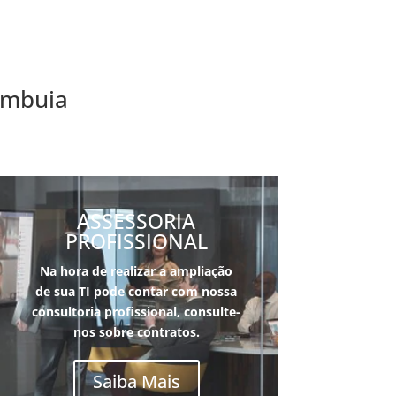
 Imbuia
ASSESSORIA
PROFISSIONAL
Na hora de realizar a ampliação
de sua TI pode contar com nossa
consultoria pro
fissional, consulte-
nos sobre contratos.
Saiba Mais