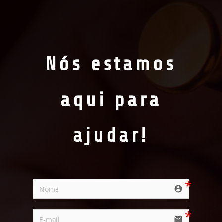
Nós estamos
aqui para
ajudar!
account_circle
email