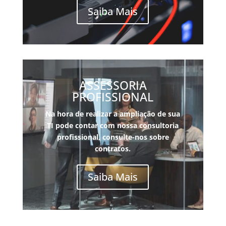
Saiba Mais
ASSESSORIA
PROFISSIONAL
Na hora de realizar a ampliação de sua
TI pode contar com nossa consultoria
pro
fissional, consulte-nos sobre
contratos.
Saiba Mais