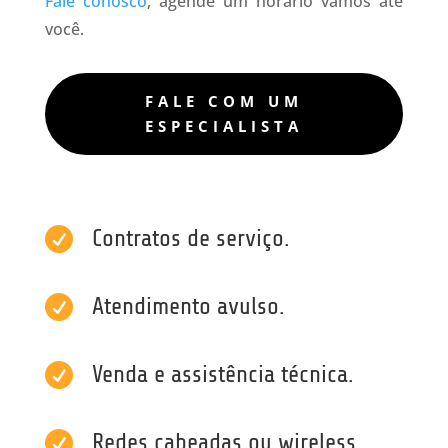
Fale conosco
, agende um horário vamos até
você.
FALE COM UM
ESPECIALISTA

Contratos de serviço.

Atendimento avulso.

Venda e assistência técnica.

Redes cabeadas ou wireless.