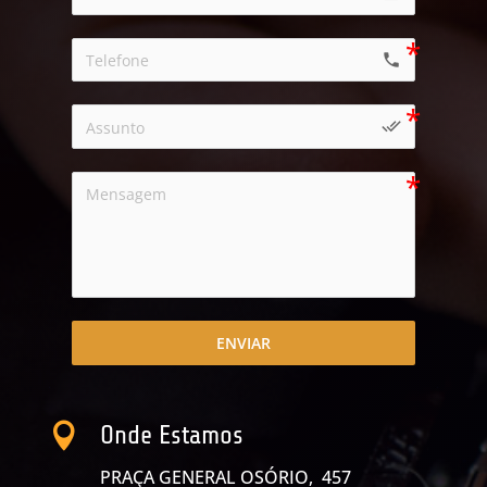
phone
done_all
ENVIAR

Onde Estamos
PRAÇA GENERAL OSÓRIO, 457