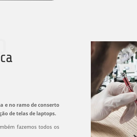
o
ica
a e no ramo de conserto
ção de telas de laptops.
ambém fazemos todos os