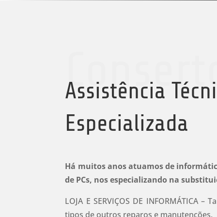
Consert
Assistência Técn
Especializada
Há muitos anos atuamos de informátic
de PCs, nos especializando na substitui
LOJA E SERVIÇOS DE INFORMÁTICA – T
tipos de outros reparos e manutenções.