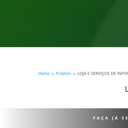
Home
Produto
LOJA E SERVIÇOS DE INF
9
9
FAÇA JÁ 