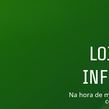
LO
IN
Na hora de m
c