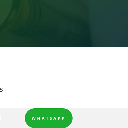
s
WHATSAPP