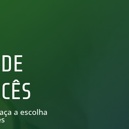
 DE
CÊS
aça a escolha
ês