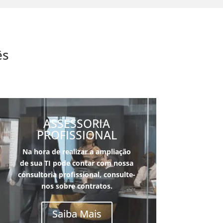
ês
ASSESSORIA
PROFISSIONAL
Na hora de realizar a ampliação
de sua TI pode contar com nossa
consultoria pro
fissional, consulte-
nos sobre contratos.
Saiba Mais