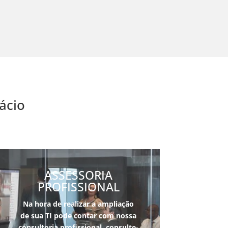
ácio
ASSESSORIA
PROFISSIONAL
Na hora de realizar a ampliação
de sua TI pode contar com nossa
consultoria pro
fissional, consulte-