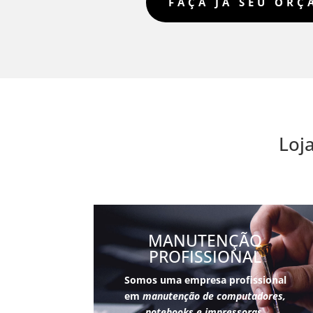
FAÇA JÁ SEU OR
Loj
MANUTENÇÃO
PROFISSIONAL
Somos uma empresa profissional
em
manutenção de computadores,
notebooks e impressoras
,