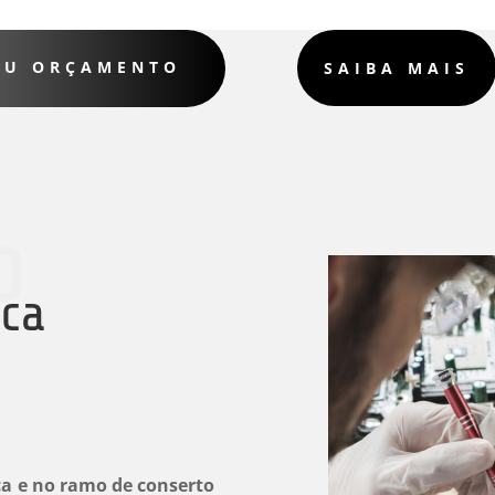
SEU ORÇAMENTO
SAIBA MAIS
o
ica
a e no ramo de conserto