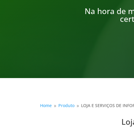
Na hora de m
cer
Home
Produto
LOJA E SERVIÇOS DE INF
9
9
Loj