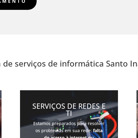
ÇAMENTO
a de serviços de informática Santo In
SERVIÇOS DE REDES E
TI
Estamos preparados para resolver
os problemas em sua rede:
falta
de acesso à internet ou