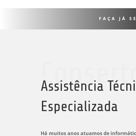
FAÇA JÁ 
Consert
Assistência Técn
Especializada
Há muitos anos atuamos de informátic