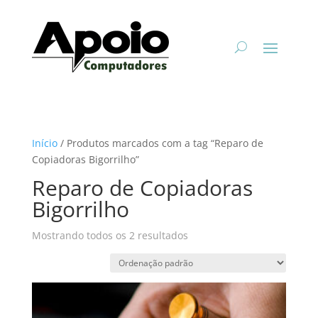
Início
/ Produtos marcados com a tag “Reparo de
Copiadoras Bigorrilho”
Reparo de Copiadoras
Bigorrilho
Mostrando todos os 2 resultados